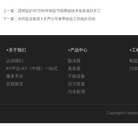
上一篇：
昆明盐矿60万吨/年制盐节能降碳技术改造项目开工
下一篇：
沧州盐业集团 ‖ 长芦公司春季收盐工作稳步启动
+关于我们
+产品中心
+工
认识我们
除沫器
制盐
KY平台-KY（中国）一站式
蒸发器
污水
服务平台
干燥设备
在线留言
压力管道
污水处理
Copyright © met