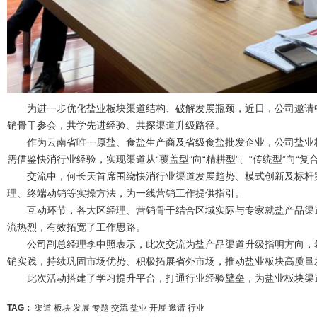
为进一步优化盐业板块渠道结构、破解发展瓶颈，近日，公司邀请中
销骨干参会，共学先进经验、共探渠道升级路径。
作为云南省唯一原盐、食盐生产商及省级食盐批发企业，公司盐业板块
需借鉴快消行业经验，实现渠道从“覆盖型”向“精耕型”、“传统型”向“复
交流中，何长天首席围绕快消行业渠道发展趋势、模式创新及标杆案
理、终端动销等实操方法，为一线营销工作提供指引。
互动环节，各大区经理、营销骨干结合区域实际与专家就盐产品渠道
流热烈，有效拓宽了工作思路。
公司副总经理李中照表示，此次交流为盐产品渠道升级指明方向，希
销实践，持续巩固市场优势、积极拓展省外市场，推动盐业板块高质量
此次活动搭建了学习提升平台，打通行业经验壁垒，为盐业板块渠
TAG：
渠道
板块
发展
专题
交流
盐业
开展
邀请
行业