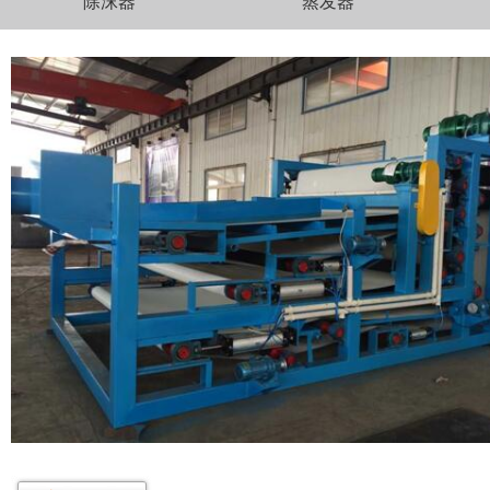
除沫器
蒸发器