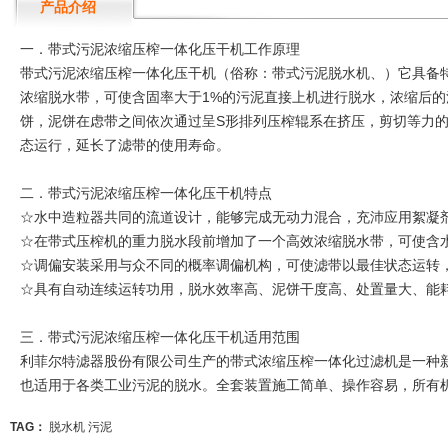
产品介绍
一．带式污泥浓缩压榨一体化压干机工作原理
带式污泥浓缩压榨一体化压干机（俗称：带式污泥脱水机、）它具备
浓缩脱水带，可使含固率大于1%的污泥直接上机进行脱水，浓缩后
饼，泥饼在虑带之间依次通过呈S形排列压榨辊系在挤压，剪切等力的
态运行，延长了滤带的使用寿命。
二．带式污泥浓缩压榨一体化压干机特点
☆水中造粒器共同的流道设计，能够完成无动力混合，充沛应用絮凝
☆在带式压榨机的重力脱水段前增加了一个高效浓缩脱水带，可使含水
☆调偏安装采用与众不同的概率调偏机构，可使滤带以最佳状态运转
☆具有自动连续运转功用，脱水效率高、泥饼干度高、处置量大、能
三．带式污泥浓缩压榨一体化压干机适用范围
利菲尔特滤器股份有限公司生产的带式浓缩压榨一体化过滤机是一种
也适用于各类工业污泥的脱水。全套装置施工简单、操作容易，所有机
TAG：
脱水机
污泥