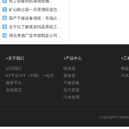
化工设备的防腐蚀措施...
矿山除尘器一旦受潮应该怎...
国产干燥设备现状：市场占...
全方位了解蒸发结晶系统工...
湖北孝感广盐华源制盐公司...
+关于我们
+产品中心
+工
认识我们
除沫器
制盐
KY平台-KY（中国）一站式
蒸发器
污水
服务平台
干燥设备
在线留言
压力管道
污水处理
Copyright © met