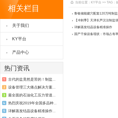
当前位置：
KY平台
>> TAG：
相关栏目
鲁银储能建穴配套120万吨制
【冲刺季】天津长芦汉沽制盐
关于我们
详解蒸发结晶设备精准操作
国产干燥设备现状：市场占有率
KY平台
产品中心
热门资讯
古代的盐竟然是苦的！制盐...
设备管理三大痛点解决方案...
最全面的石油化工压力管道...
热烈庆祝2019年全国多品种...
详解蒸发结晶设备精准操作...